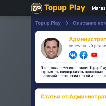
Магаз
Topup Play
Описание ко
Администрат
увлеченный редак
Я являюсь администратором Topup Pla
стремлюсь поддерживать профессионал
читателей в отношении точной и содер
Статьи от:Администрат