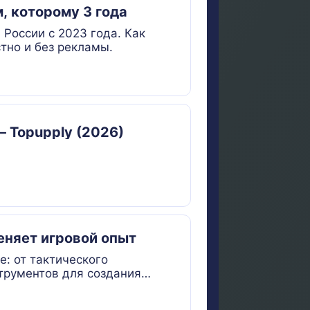
, которому 3 года
 России с 2023 года. Как
тно и без рекламы.
— Topupply (2026)
еняет игровой опыт
e: от тактического
струментов для создания
ика PUBG Ally от NVIDIA. В
ру умнее и интереснее.