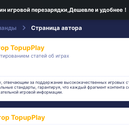
ин игровой перезарядки,Дешевле и удобнее！
манды
Страница автора
ор TopupPlay
тированием статей об играх
y, отвечающим за поддержание высококачественных игровых ст
ьные стандарты, гарантируя, что каждый фрагмент контента 
жательной игровой информации.
ор TopupPlay