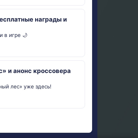
 бесплатные награды и
и в игре 🌙
» и анонс кроссовера
ый лес» уже здесь!