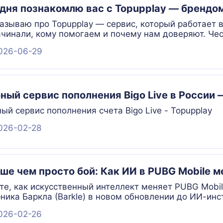
дня познакомлю вас с Topupplay — брендом
азываю про Topupplay — сервис, который работает в
чинали, кому помогаем и почему нам доверяют. Чес
026-06-29
ный сервис пополнения Bigo Live в России 
ый сервис пополнения счета Bigo Live - Topupplay
026-02-28
ше чем просто бой: Как ИИ в PUBG Mobile м
те, как искусственный интеллект меняет PUBG Mobil
ника Баркла (Barkle) в новом обновлении до ИИ-ин
в «Режиме творчества» и перспективного AI-собеседн
026-02-26
е — подробный обзор технологий, которые делают иг