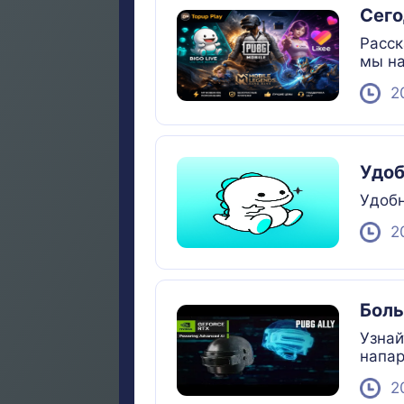
Сего
Расск
мы на
2
Удоб
Удобн
2
Боль
Узнай
напар
карт 
2
стать