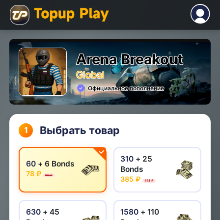
Arena Breakout
Global
Официальное пополнение
Выбрать товар
1
310
+ 25
60
+ 6 Bonds
Bonds
78 ₽
90 ₽
385 ₽
443 ₽
630
+ 45
1580
+ 110