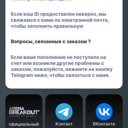
Если ваш ID предоставлен неверно, мы
свяжемся с вами по электронной почте,
чтобы заполнить правильную
Вопросы, связанные с заказом？
Если ваше пополнение не поступило на
счет или возникли другие проблемы с
заказом, пожалуйста, нажмите на кнопку
Telegram ниже, чтобы связаться с нами.
Kонтакт
ВКонтакте
официальный