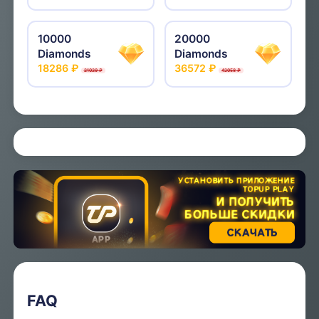
10000
20000
Diamonds
Diamonds
18286 ₽
36572 ₽
21029 ₽
42058 ₽
FAQ