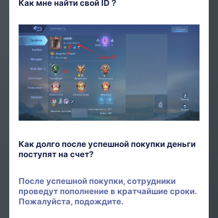
Как мне найти свой ID？
Как долго после успешной покупки деньги
поступят на счет?
После успешной покупки, сотрудники
проведут пополнение в кратчайшие сроки.
Пожалуйста, подождите.