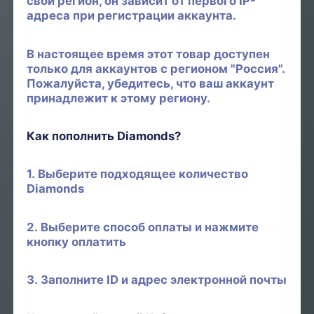
свой регион, он зависит от первого IP-
адреса при регистрации аккаунта.
В настоящее время этот товар доступен
только для аккаунтов с регионом "Россия".
Пожалуйста, убедитесь, что ваш аккаунт
принадлежит к этому региону.
Как пополнить Diamonds?
1. Выберите подходящее количество
Diamonds
2. Выберите способ оплаты и нажмите
кнопку оплатить
3. Заполните ID и адрес электронной почты