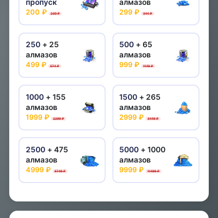
пропуск
алмазов
200 ₽
299 ₽
230 ₽
344 ₽
250
+ 25
500
+ 65
алмазов
алмазов
499 ₽
999 ₽
574 ₽
1149 ₽
1000
+ 155
1500
+ 265
алмазов
алмазов
1999 ₽
2999 ₽
2299 ₽
3449 ₽
2500
+ 475
5000
+ 1000
алмазов
алмазов
4999 ₽
9999 ₽
5749 ₽
11499 ₽