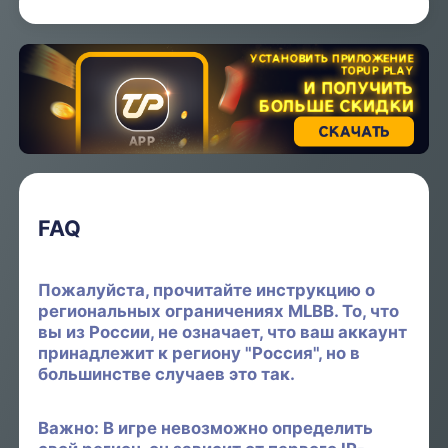
FAQ
Пожалуйста, прочитайте инструкцию о
региональных ограничениях MLBB. То, что
вы из России, не означает, что ваш аккаунт
принадлежит к региону "Россия", но в
большинстве случаев это так.
Важно:
В игре невозможно определить