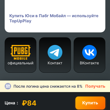
Купить Юси в Пабг Мобайл — используйте
TopUpPlay
Kонтакт
ВКонтакте
официальный
Получать
После логина цена снижается на 8%
₽84
Купить
Цена：