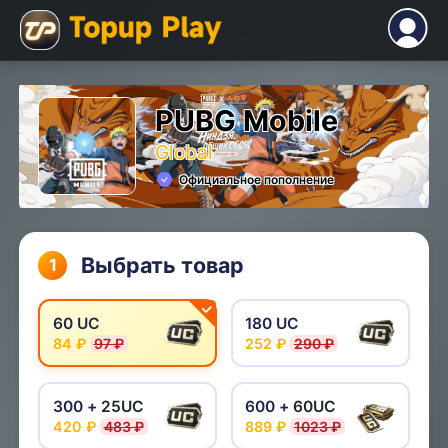
PUBG Mobile
Global
Официальное пополнение
Выбрать товар
1
60 UC
180 UC
84 ₽
97 ₽
252 ₽
290 ₽
300
+ 25UC
600
+ 60UC
420 ₽
483 ₽
889 ₽
1023 ₽