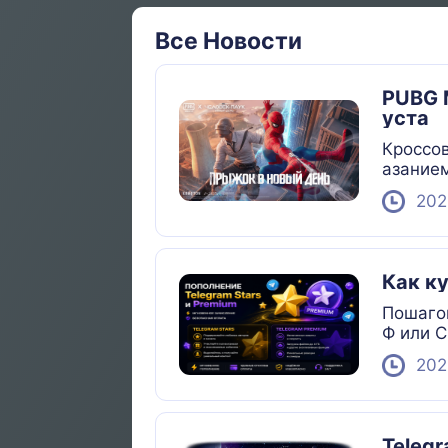
Все Новости
PUBG M
уста
Кроссов
азанием
рмами D
202
Как ку
Пошагов
Ф или С
202
Teleg