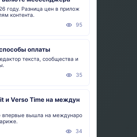
026 году. Разница цен в прилож
лям контента.
95
 способы оплаты
едактор текста, сообщества и
ы.
35
t и Verso Time на междун
me впервые вышла на междунаро
Париже.
34