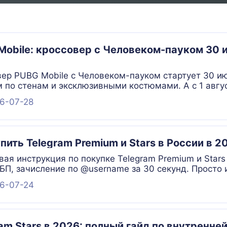
obile: кроссовер с Человеком-пауком 30 ию
ер PUBG Mobile с Человеком-пауком стартует 30 ию
 по стенам и эксклюзивными костюмами. А с 1 авгус
ruvaen. Подготовка UC для доната в Пабг Мобайл.
6-07-28
пить Telegram Premium и Stars в России в 
ая инструкция по покупке Telegram Premium и Stars 
БП, зачисление по @username за 30 секунд. Просто 
6-07-24
ram Stars в 2026: полный гайд по внутренн