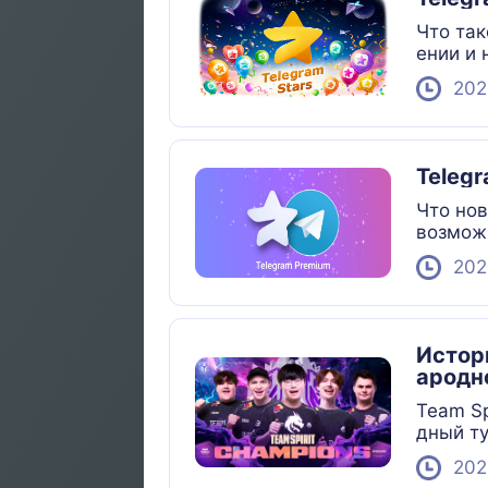
Что так
ении и 
202
Teleg
Что нов
возможн
202
Истори
ародн
Team Sp
дный т
202