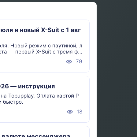
ля и новый X-Suit с 1 авг
ля. Новый режим с паутиной, л
та — первый X-Suit с тремя фо
79
2026 — инструкция
на Topupplay. Оплата картой Р
и быстро.
18
ей валюте мессенджера